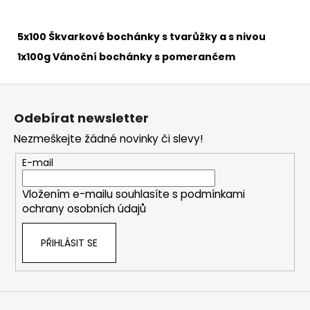
5x100 Škvarkové bochánky s tvarůžky a s nivou
1x100g Vánoční bochánky s pomerančem
Z
á
Odebírat newsletter
p
Nezmeškejte žádné novinky či slevy!
a
t
E-mail
í
Vložením e-mailu souhlasíte s
podmínkami
ochrany osobních údajů
PŘIHLÁSIT SE