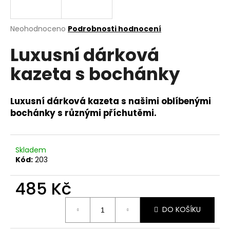
a
j
Průměrné
Neohodnoceno
Podrobnosti hodnocení
í
hodnocení
Luxusní dárková
produktu
t
je
?
kazeta s bochánky
0,0
z
5
hvězdiček.
Luxusní dárková kazeta s našimi oblíbenými
bochánky s různými příchutěmi.
HLEDAT
Skladem
Kód:
203
D
o
485 Kč
p
o
Měrná
r
DO KOŠÍKU
cena:
u