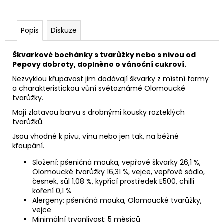
Popis
Diskuze
Škvarkové bochánky s tvarůžky nebo s nivou od
Pepovy dobroty, doplněno o vánoční cukroví.
Nezvyklou křupavost jim dodávají škvarky z místní farmy
a charakteristickou vůní světoznámé Olomoucké
tvarůžky.
Mají zlatavou barvu s drobnými kousky rozteklých
tvarůžků.
Jsou vhodné k pivu, vínu nebo jen tak, na běžné
křoupání.
Složení: pšeničná mouka, vepřové škvarky 26,1 %,
Olomoucké tvarůžky 16,31 %, vejce, vepřové sádlo,
česnek, sůl 1,08 %, kypřicí prostředek
E500, chilli
koření 0,1 %
Alergeny: pšeničná mouka, Olomoucké tvarůžky,
vejce
Minimální trvanlivost: 5 měsíců