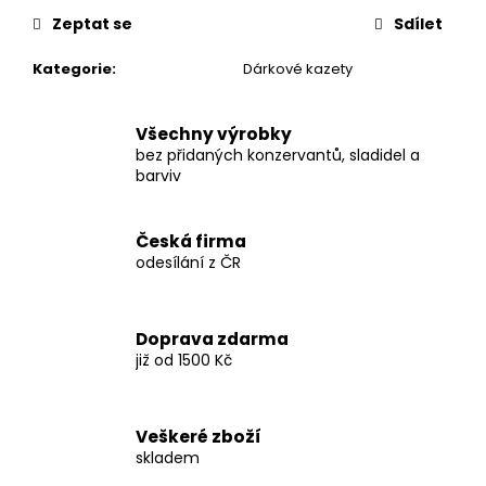
č
u
Zeptat se
Sdílet
j
Kategorie
:
Dárkové kazety
e
m
e
Všechny výrobky
bez přidaných konzervantů, sladidel a
barviv
TOPINKOVÁ
SMĚS
HLÍVA
A
Česká firma
ŽAMPION-
odesílání z ČR
250G
98
Kč
Doprava zdarma
již od 1500 Kč
Veškeré zboží
skladem