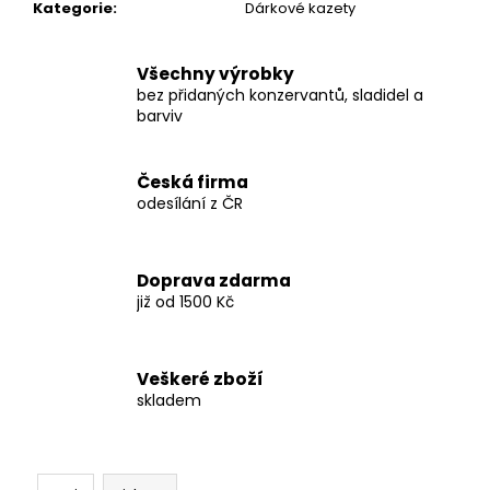
č
Kategorie
:
Dárkové kazety
u
j
e
Všechny výrobky
bez přidaných konzervantů, sladidel a
m
barviv
e
Česká firma
ŠKVARKOVÉ
odesílání z ČR
BOCHÁNKY
S
TVARŮŽKY
100
G
Doprava zdarma
již od 1500 Kč
68
Kč
Veškeré zboží
skladem