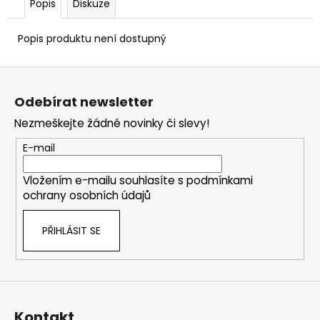
Popis
Diskuze
Popis produktu není dostupný
Z
á
Odebírat newsletter
p
Nezmeškejte žádné novinky či slevy!
a
t
E-mail
í
Vložením e-mailu souhlasíte s
podmínkami
ochrany osobních údajů
PŘIHLÁSIT SE
Kontakt