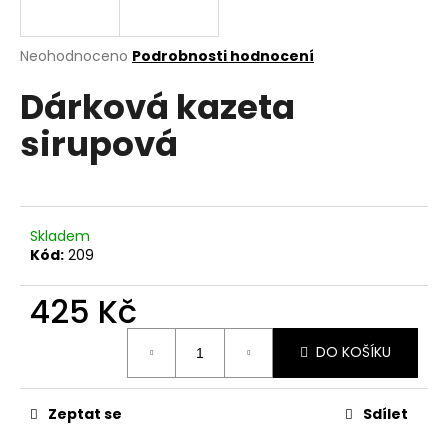
a
j
Průměrné
Neohodnoceno
Podrobnosti hodnocení
í
hodnocení
Dárková kazeta
produktu
t
je
?
sirupová
0,0
z
5
hvězdiček.
HLEDAT
Skladem
Kód:
209
425 Kč
D
Měrná
o
DO KOŠÍKU
cena:
p
o
r
Zeptat se
Sdílet
u